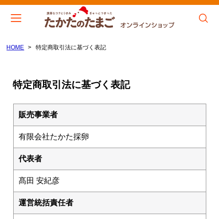
HOME
特定商取引法に基づく表記
会員登録
マイページ
カート
CATEGORY
特定商取引法に基づく表記
たまご M～Lサイズ
販売事業者
たまご S～Mサイズ（小粒）
有限会社たかた採卵
たまごとお醤油セット
代表者
MENU
髙田 安紀彦
トップぺージ
運営統括責任者
こだわり