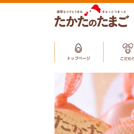
CATEGORY
たまご M～Lサイズ
たまご S～Mサイズ（小粒）
たまごとお醤油セット
MENU
トップぺージ
こだわり
お買い物ガイド