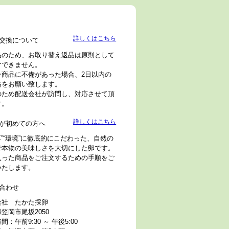
詳しくはこちら
交換について
品のため、お取り替え返品は原則として
けできません。
一商品に不備があった場合、2日以内の
絡をお願い致します。
のため配送会社が訪問し、対応させて頂
す。
詳しくはこちら
が初めての方へ
“餌”“環境”に徹底的にこだわった、自然の
で本物の美味しさを大切にした卵です。
入った商品をご注文するための手順をご
いたします。
合わせ
会社 たかた採卵
笠岡市尾坂2050
間：午前9:30 ～ 午後5:00