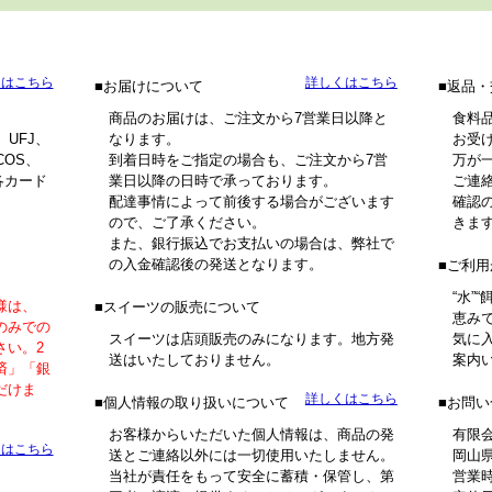
くはこちら
詳しくはこちら
お届けについて
返品・
商品のお届けは、ご注文から7営業日以降と
食料
、UFJ、
なります。
お受
COS、
到着日時をご指定の場合も、ご注文から7営
万が
各カード
業日以降の日時で承っております。
ご連
配達事情によって前後する場合がございます
確認
ので、ご了承ください。
きま
また、銀行振込でお支払いの場合は、弊社で
の入金確認後の発送となります。
ご利用
“水”
様は、
スイーツの販売について
恵み
のみでの
スイーツは店頭販売のみになります。地方発
気に
さい。2
送はいたしておりません。
案内
済」「銀
だけま
詳しくはこちら
個人情報の取り扱いについて
お問い
お客様からいただいた個人情報は、商品の発
有限
くはこちら
送とご連絡以外には一切使用いたしません。
岡山県
当社が責任をもって安全に蓄積・保管し、第
営業時
。